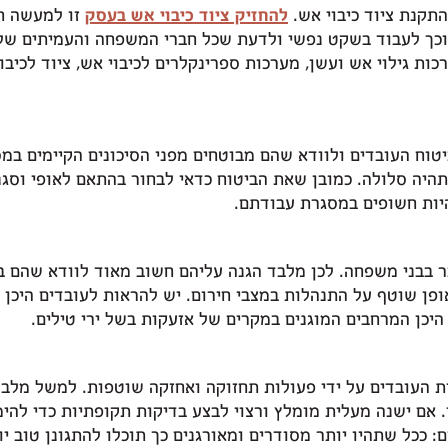
תקנת ציוד כיבוי אש.
להחזיק ציוד כיבוי אש בעסק
זו למעשה חו
וכך לעבוד בשקט נפשי ולדעת שכל חברי המשפחה והעמיתים שלנו
ות גילוי אש ועשן, מערכות ספרינקלרים לכיבוי אש, ציוד לכיבו
טוח העובדים ולוודא שהם מבוטחים מפני הסיכונים הקיימים במס
היה סלולה. כמובן שאת הביטוח כדאי לבחור בהתאם לאופי וסגנ
היות חשופים במסגרת עבודתם.
ר בבני משפחה. לכן מלבד הגנה עליהם חשוב מאוד לוודא שהם ב
פן שוטף על התנהלות במצבי חירום. יש להראות לעובדים היכן נ
היכן המרחבים המוגנים במקרים של אזעקות בשל ירי טילים.
ות העובדים על ידי פעולות תחזוקה ואחזקה שוטפות. למשל מלב
אם ישנה מעלית מומלץ ורצוי לבצע בדיקות תקופתיות כדי להימנ
 ככל שתהיו יותר מסודרים ומאורגנים כך תוכלו להתגונן טוב יות