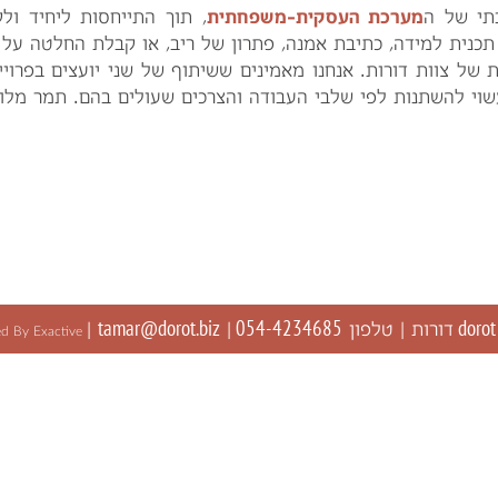
תי של ה
מערכת העסקית-משפחתית
, תוך התייחסות ליחיד ול
כנית למידה, כתיבת אמנה, פתרון של ריב, או קבלת החלטה על
 של צוות דורות. אנחנו מאמינים ששיתוף של שני יועצים בפרו
עשוי להשתנות לפי שלבי העבודה והצרכים שעולים בהם. תמר מלו
tamar@dorot.biz
054-4234685
doro
דורות | טלפון
|
|
d By Exactive