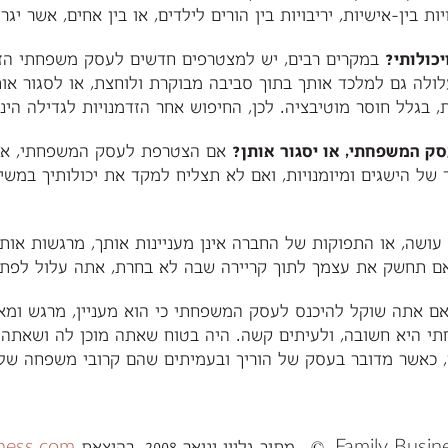
ות בין-אישיות, יריבויות בין הורים לילדים, או בין אחים, אשר יג
כולותי?
במקרים רבים, יש למצטרפים חדשים לעסק משפחתי הזד
לה גם למלכד אותך בתוך סביבה מבוקרת ולוחצת, או לסגור או
גלל חוסר מוטיבציה. לכן, החיפוש אחר הזדמנויות לגדילה הינו 
ק המשפחתי, או יסגור אותן?
אם הצטרפת לעסק המשפחתי, אין 
ל הישגים ומיומנויות, ואם לא תצליח למקד את יכולותיך במשי
ושה, או התפוקות של החברה אינן מעניינות אותך, מרגשות או
 אם תחשק את עצמך לתוך קריירה שבה לא בחרת, אתה עלול לפ
 אתה שוקל להיכנס לעסק המשפחתי כי הוא מעניין, מרגש ומאתג
 היא חשובה, ולעיתים קשה. היה בטוח שאתה מוכן לה ושאתה מ
 כאשר מדובר בעסק של הוריך ובעמיתים שהם קרובי משפחה שלך
ness.com