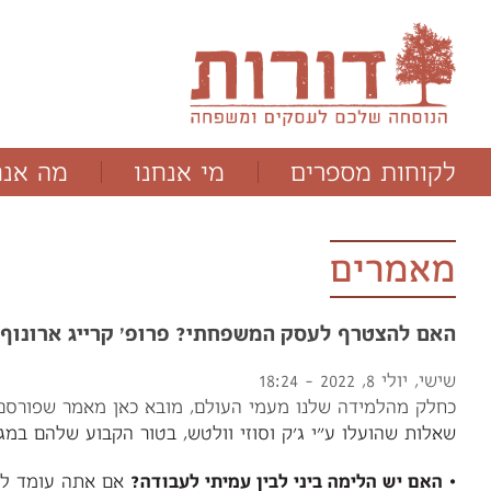
לקוחות מספרים
מי אנחנו
מה אנח
ד"ר תמר מלוא
תהליכים
מנחם יבלונסקי
תוכניות
מאמרים
האם להצטרף לעסק המשפחתי? פרופ' קרייג ארונוף
שישי, יולי 8, 2022 - 18:24
כחלק מהלמידה שלנו מעמי העולם, מובא כאן מאמר שפורסם על ידי עמית בחברת הייעוץ FBCG. מומלץ לכל מי 
שאלות שהועלו ע"י ג'ק וסוזי וולטש, בטור הקבוע שלהם במגזין Business Week. הכותב לקח את השאלות וניסח אותן מחדש, תוך הוספת המימד של העסק ה
•
האם יש הלימה ביני לבין עמיתי לעבודה?
אם אתה עומד להצ