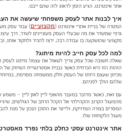
אתר אינטרנט, הגיע הזמן לדאוג לזה שהם ייבנו.
איך לבנות אתר לעסק משפחתי שיעשה את העב
מקצועיים
המטרה של בניית אתרי אינטרנט (
) עבור עסק משפ
גרפי שמשדר את מה שבעלי העסק מעוניינים לשדר, דרך עיצוב
מקצועי שהושקעה בו עבודה רבה, ירצו להכיר ולחקור אותו, ו
למה לכל עסק חייב להיות מיתוג?
שאלה חשובה שכל עסק צריך לשאול את עצמו! מיתוג לעסק זה 
הזהות הזו היא הכרחית כאשר נבנית אסטרטגיית השיווק של הע
מכיוון שעצם היותו של העסק חלק ממשפחה מסוימת, במיוחד במ
שלהם הולך לפניהם.
עם זאת, כאשר מדובר במעבר מהאוף ליין לאון ליין – משמע 
מהמעגל הקרוב והקהילתי אל הקהל הרחב של הגולשים, שיגיע
המסרים בצורה המדויקת, ולייצר את התוכן הנכון על מנת לה
מעגל הלקוחות שלו.
אתר אינטרנט עסקי כחלק בלתי נפרד מאסטרטג