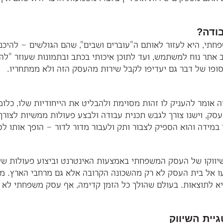
ודה?
חתי, היא לעזור לאותם ה"עוברים ושבים", שהם הגולשים – להיכנ
 אתר נוח למשתמש, ועד לתוכן איכותי בכתב ובתמונות שעוזר "לה
בסופו של דבר גם יעדיפו לקבל שירות מהעסק הזה ולא ממתחריו.
אומר להעניק לו זהות מסוימת ולהבליט את הייחודיות שלו, כלו
סק, וישנו צורך לגבש תכנית עבודה ולבצע פעולות ממשיות לצורך
ידה והוא הספיק לצבור ותק ולעבור מדור לדור – הופך אותו לסוג
שיווקו של העסק המשפחתי באמצעות האינטרנט וביצוע פעולות של
ו אל בית העסק לא רק מהשכונה הקרובה אלא גם מרחבי הארץ. מי
ביא לתוצאות. בעולם שהולך כל הזמן קדימה, אף עסק משפחתי לא
יית השיווק