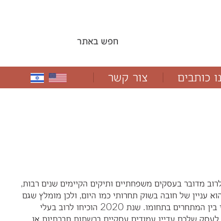
ו כותבים
צור קשר
לרוב מדובר בעסקים משפחתיים ותיקים הקיימים שנים רבות,
 עניין של חובה בשוק תחרותי כמו היום, ולכן מומלץ שגם
מי שנרתע מעט מהעניין – ישנס מותניים ויקבל את הכלים הנכונים, על מנת ליישר קו עם הקדמה ולעזור לעסק להישאר דומיננטי בין המתחרים בתחומו. שנת 2020 הוכיחו לרוב בעלי
לעסק שלכם עדיין עמודים עסקיים ברשתות חברתיות או